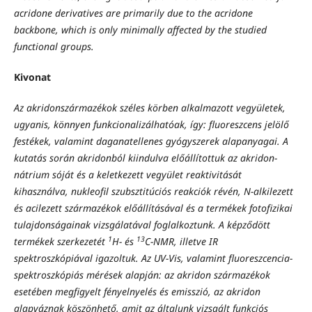
acridone derivatives are primarily due to the acridone
backbone, which is only minimally affected by the studied
functional groups.
Kivonat
Az akridonszármazékok széles körben alkalmazott vegyületek,
ugyanis, könnyen funkcionalizálhatóak, így: fluoreszcens jelölő
festékek, valamint daganatellenes gyógyszerek alapanyagai. A
kutatás során akridonból kiindulva előállítottuk az akridon-
nátrium sóját és a keletkezett vegyület reaktivitását
kihasználva, nukleofil szubsztitúciós reakciók révén, N-alkilezett
és acilezett származékok előállításával és a termékek fotofizikai
tulajdonságainak vizsgálatával foglalkoztunk. A képződött
1
13
termékek szerkezetét
H- és
C-NMR, illetve IR
spektroszkópiával igazoltuk. Az UV-Vis, valamint fluoreszcencia-
spektroszkópiás mérések alapján: az akridon származékok
esetében megfigyelt fényelnyelés és emisszió, az akridon
alapváznak köszönhető, amit az általunk vizsgált funkciós