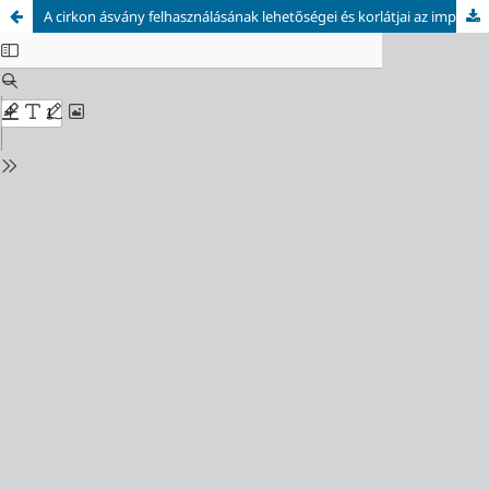
A cirkon ásvány felhasználásának lehetőségei és korlátjai az impaktszerkezetek és meteoritok vizsgálatában